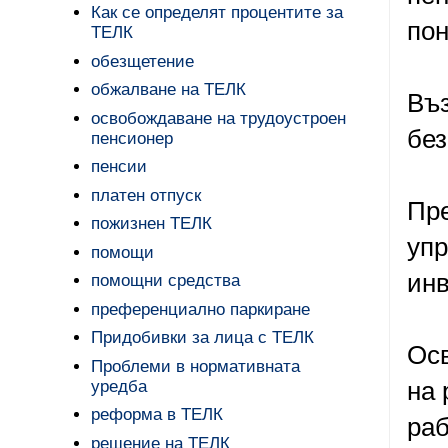
Как се определят процентите за
пон
ТЕЛК
обезщетение
обжалване на ТЕЛК
Въз
освобождаване на трудоустроен
без
пенсионер
пенсии
платен отпуск
Пре
пожизнен ТЕЛК
упр
помощи
инв
помощни средства
преференциално паркиране
Придобивки за лица с ТЕЛК
Осв
Проблеми в нормативната
уредба
на 
реформа в ТЕЛК
раб
решение на ТЕЛК