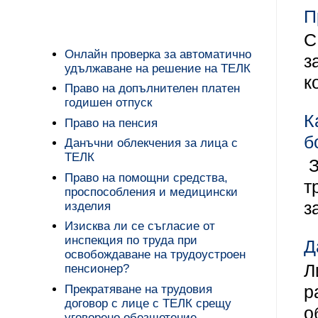
П
С
Онлайн проверка за автоматично
з
удължаване на решение на ТЕЛК
к
Право на допълнителен платен
годишен отпуск
К
Право на пенсия
б
Данъчни облекчения за лица с
ТЕЛК
З
Право на помощни средства,
т
проспособления и медицински
з
изделия
Изисква ли се съгласие от
инспекция по труда при
Д
освобождаване на трудоустроен
Л
пенсионер?
р
Прекратяване на трудовия
договор с лице с ТЕЛК срещу
о
уговорено обезщетение