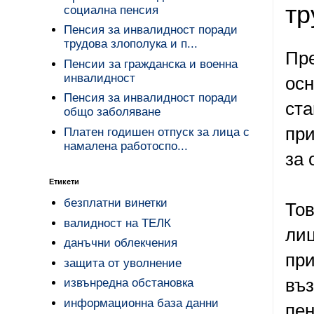
тр
социална пенсия
Пенсия за инвалидност поради
трудова злополука и п...
Пре
Пенсии за гражданска и военна
инвалидност
осн
Пенсия за инвалидност поради
ста
общо заболяване
при
Платен годишен отпуск за лица с
намалена работоспо...
за 
Етикети
безплатни винетки
Тов
валидност на ТЕЛК
лиц
данъчни облекчения
при
защита от уволнение
въз
извънредна обстановка
информационна база данни
пен