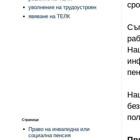
сро
уволнение на трудоустроен
явяване на ТЕЛК
Съг
раб
Нац
инф
пен
Нац
без
пол
Страници
Право на инвалидна или
социална пенсия
Пр