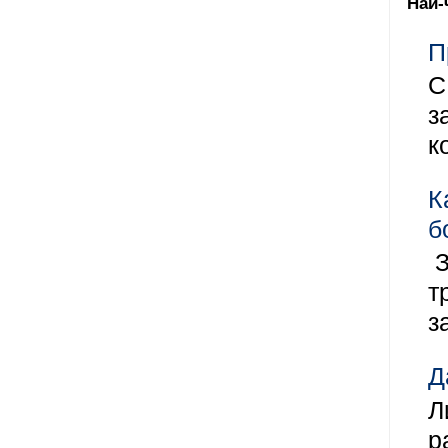
Най-
П
С
з
к
К
б
З
т
з
Д
Л
р