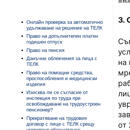
3.
Онлайн проверка за автоматично
удължаване на решение на ТЕЛК
Право на допълнителен платен
Съг
годишен отпуск
ус
Право на пенсия
Данъчни облекчения за лица с
на 
ТЕЛК
мр
Право на помощни средства,
проспособления и медицински
ра
изделия
ли
Изисква ли се съгласие от
инспекция по труда при
ув
освобождаване на трудоустроен
пенсионер?
за
Прекратяване на трудовия
от
договор с лице с ТЕЛК срещу
уговорено обезщетение