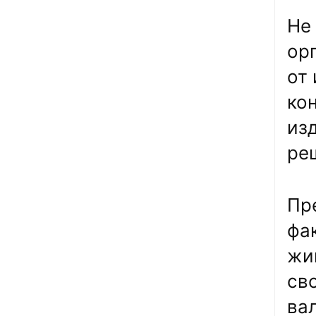
Не
ор
от
ко
из
ре
Пр
фа
жи
сво
ва