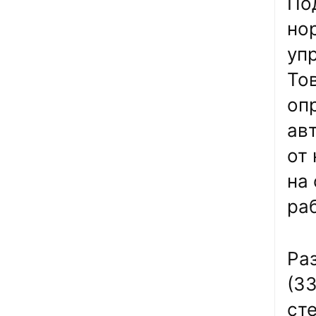
По
но
уп
То
опр
ав
от
на
ра
Раз
(З
ст