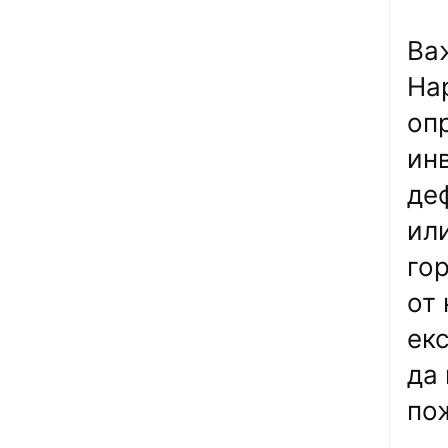
Важ
На
оп
ин
де
ил
го
от
ек
да
по