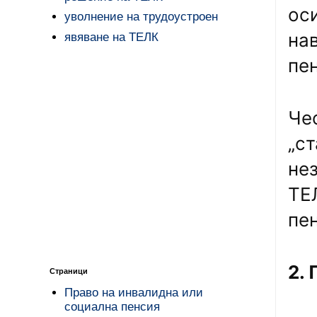
ос
уволнение на трудоустроен
на
явяване на ТЕЛК
пен
Че
„ст
не
ТЕ
пе
2.
Страници
Право на инвалидна или
социална пенсия