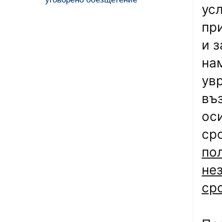
ус
пр
и з
на
ув
въ
ос
ср
по
не
сро