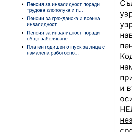
Съл
Пенсия за инвалидност поради
трудова злополука и п...
ув
Пенсии за гражданска и военна
увр
инвалидност
Пенсия за инвалидност поради
на
общо заболяване
пен
Платен годишен отпуск за лица с
намалена работоспо...
Ко
на
пр
и в
ос
НЕ
не
сро