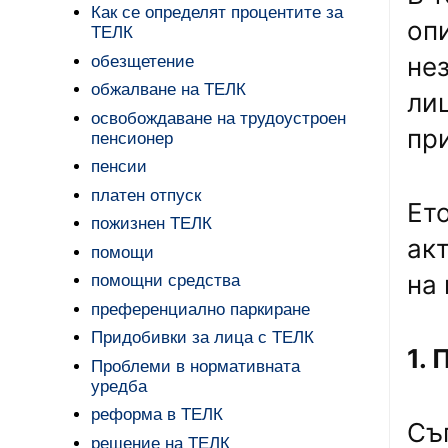
Как се определят процентите за
оп
ТЕЛК
не
обезщетение
обжалване на ТЕЛК
ли
освобождаване на трудоустроен
пр
пенсионер
пенсии
платен отпуск
Ет
пожизнен ТЕЛК
ак
помощи
на
помощни средства
преференциално паркиране
Придобивки за лица с ТЕЛК
1.
Проблеми в нормативната
уредба
реформа в ТЕЛК
Съг
решение на ТЕЛК