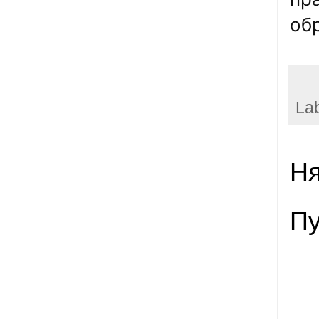
об
La
Ня
Пу