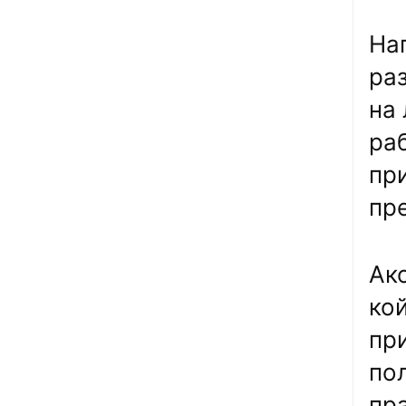
На
раз
на
ра
при
пр
Ак
ко
пр
по
пра