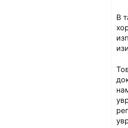
В 
хо
из
из
Тов
до
на
ув
ре
ув