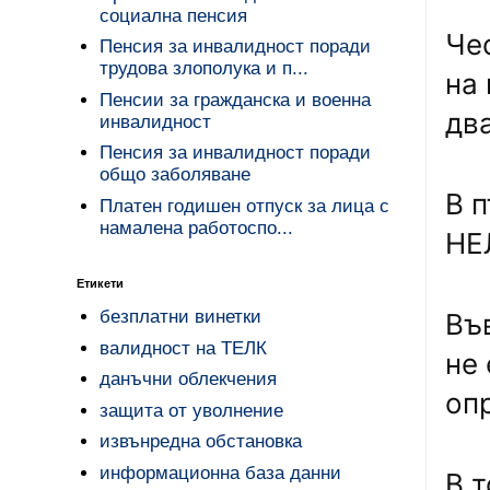
социална пенсия
Че
Пенсия за инвалидност поради
трудова злополука и п...
на
Пенсии за гражданска и военна
дв
инвалидност
Пенсия за инвалидност поради
общо заболяване
В 
Платен годишен отпуск за лица с
намалена работоспо...
НЕ
Етикети
безплатни винетки
Въ
валидност на ТЕЛК
не
данъчни облекчения
оп
защита от уволнение
извънредна обстановка
информационна база данни
В 