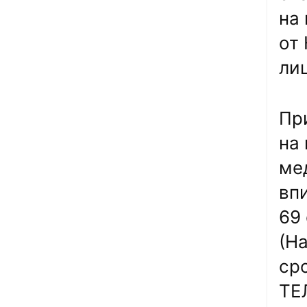
на 
от
ли
Пр
на
ме
вп
69
(Н
ср
ТЕ